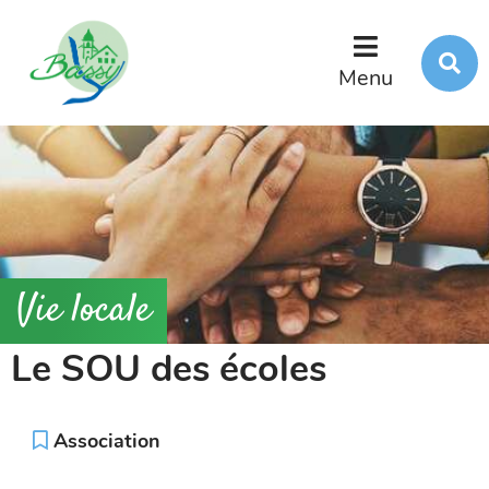
Menu
Contenu
Recherche
R
s
Menu
l
s
Vie locale
Le SOU des écoles
Association