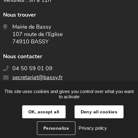
Vendredi : 9h à 12h
Nous trouver
Mairie de Bassy
107 route de l’Eglise
74910 BASSY
Nous contacter
04 50 59 01 09
E-
secretariat@bassy.fr
mail
:
This site uses cookies and gives you control over what you want
CONTACT
to activate
OK, accept all
Deny all cookies
Plan du site
Privacy policy
Personalize
Mentions légales