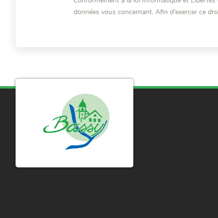
Conformément à la loi Informatique et Libertés 
données vous concernant. Afin d'exercer ce dro