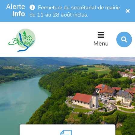
Menu
Contenu
Recherche
Fermeture du secrétariat de mairie
Fe
du 11 au 28 août inclus.
R
s
Menu
l
s