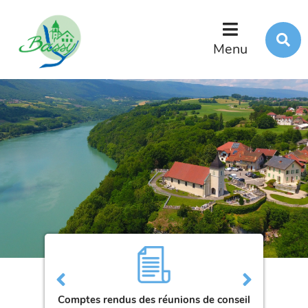
Menu
Contenu
Recherche
R
s
Menu
l
s
Comptes rendus des réunions de conseil
Bull