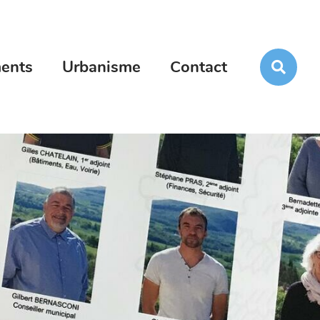
Rec
ents
Urbanisme
Contact
sur
le
site